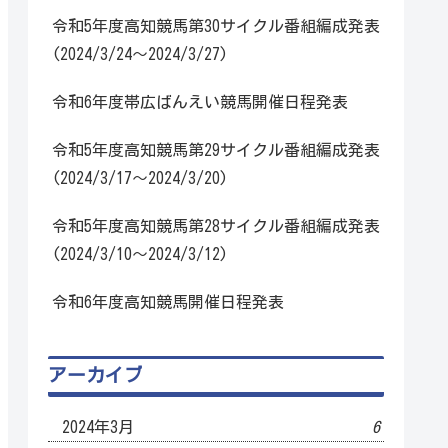
令和5年度高知競馬第30サイクル番組編成発表
(2024/3/24～2024/3/27)
令和6年度帯広ばんえい競馬開催日程発表
令和5年度高知競馬第29サイクル番組編成発表
(2024/3/17～2024/3/20)
令和5年度高知競馬第28サイクル番組編成発表
(2024/3/10～2024/3/12)
令和6年度高知競馬開催日程発表
アーカイブ
2024年3月
6