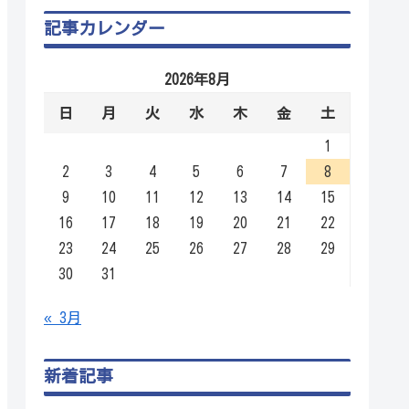
記事カレンダー
2026年8月
日
月
火
水
木
金
土
1
2
3
4
5
6
7
8
9
10
11
12
13
14
15
16
17
18
19
20
21
22
23
24
25
26
27
28
29
30
31
« 3月
新着記事