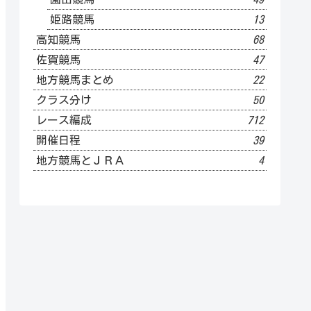
姫路競馬
13
高知競馬
68
佐賀競馬
47
地方競馬まとめ
22
クラス分け
50
レース編成
712
開催日程
39
地方競馬とＪＲＡ
4