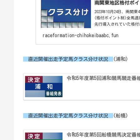
南関東地区格付ポイ
2023年10月24日、
(格付ポイント制)全馬適
先行導入されていた格付ポ
raceformation-chihokeibaabc.fun
直近開催出走予定馬クラス分け状況
(浦和)
令和5年度第5回浦和競馬競走番
直近開催出走予定馬クラス分け状況
(船橋)
令和5年度第5回船橋競馬決定番