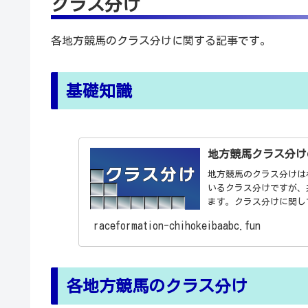
クラス分け
各地方競馬のクラス分けに関する記事です。
基礎知識
地方競馬クラス分け
地方競馬のクラス分けは
いるクラス分けですが、
ます。クラス分けに関し
競馬...
raceformation-chihokeibaabc.fun
各地方競馬のクラス分け