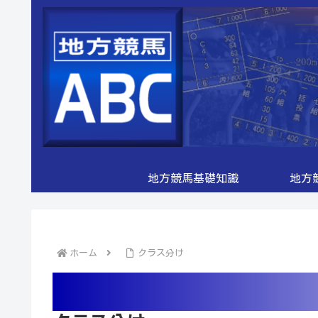
地方競馬基礎知識
地方
ホーム
クラス分け