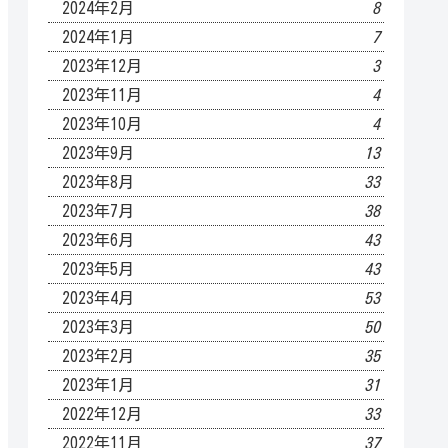
2024年2月
8
2024年1月
7
2023年12月
3
2023年11月
4
2023年10月
4
2023年9月
13
2023年8月
33
2023年7月
38
2023年6月
43
2023年5月
43
2023年4月
53
2023年3月
50
2023年2月
35
2023年1月
31
2022年12月
33
2022年11月
37