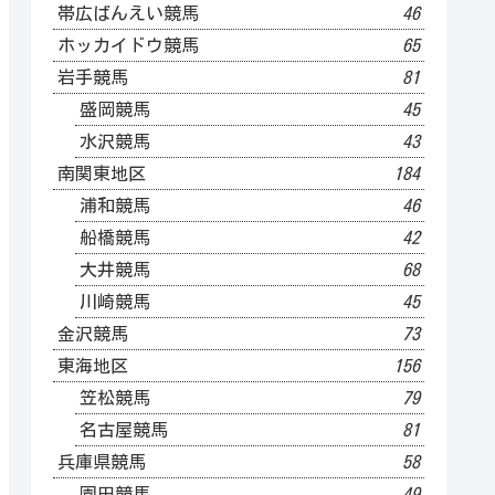
帯広ばんえい競馬
46
ホッカイドウ競馬
65
岩手競馬
81
盛岡競馬
45
水沢競馬
43
南関東地区
184
浦和競馬
46
船橋競馬
42
大井競馬
68
川崎競馬
45
金沢競馬
73
東海地区
156
笠松競馬
79
名古屋競馬
81
兵庫県競馬
58
園田競馬
49