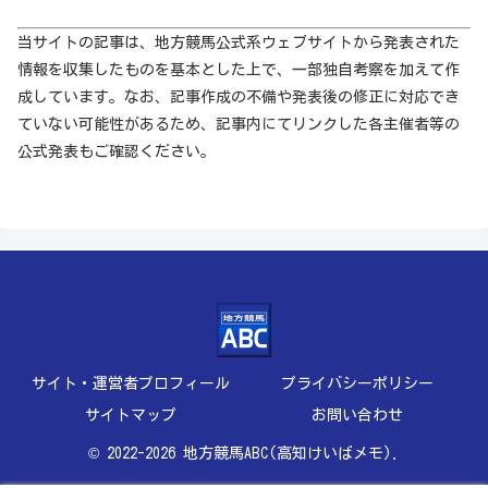
当サイトの記事は、地方競馬公式系ウェブサイトから発表された
情報を収集したものを基本とした上で、一部独自考察を加えて作
成しています。なお、記事作成の不備や発表後の修正に対応でき
ていない可能性があるため、記事内にてリンクした各主催者等の
公式発表もご確認ください。
サイト・運営者プロフィール
プライバシーポリシー
サイトマップ
お問い合わせ
© 2022-2026 地方競馬ABC(高知けいばメモ).