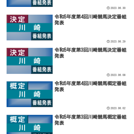
2023.06.30
令和5年度第4回川崎競馬決定番組
発表
2023.06.29
令和5年度第3回川崎競馬決定番組
発表
2023.06.08
令和5年度第4回川崎競馬概定番組
発表
2023.06.02
令和5年度第3回川崎競馬概定番組
発表