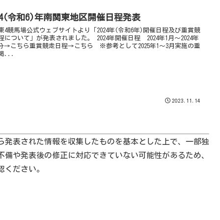
024(令和6)年南関東地区開催日程発表
東4競馬場公式ウェブサイトより「2024年(令和6年)開催日程及び重賞競
程について」が発表されました。 2024年開催日程 2024年1月～2024年
月分→こちら重賞競走日程→こちら ※参考として2025年1～3月実施の重
掲...
2023.11.14
ら発表された情報を収集したものを基本とした上で、一部独
不備や発表後の修正に対応できていない可能性があるため、
認ください。