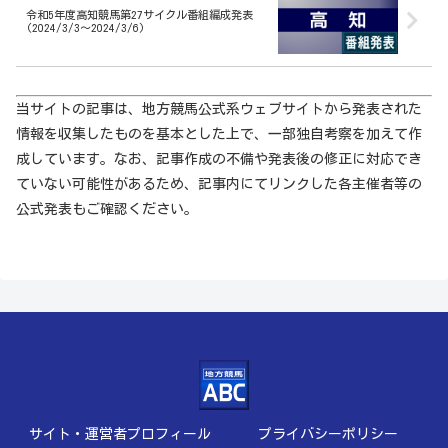
令和5年度高知競馬第27サイクル番組編成発表
(2024/3/3～2024/3/6)
当サイトの記事は、地方競馬公式系ウェブサイトから発表された
情報を収集したものを基本とした上で、一部独自考察を加えて作
成しています。なお、記事作成の不備や発表後の修正に対応でき
ていない可能性があるため、記事内にてリンクした各主催者等の
公式発表もご確認ください。
サイト・運営者プロフィール
プライバシーポリシー