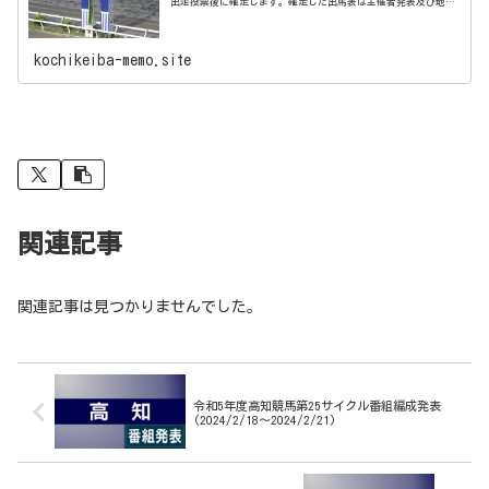
出走投票後に確定します。確定した出馬表は主催者発表及び地方
競馬全国協会「地方競馬情報サイト KEIBA.GO.JP...
kochikeiba-memo.site
関連記事
関連記事は見つかりませんでした。
令和5年度高知競馬第25サイクル番組編成発表
(2024/2/18～2024/2/21)