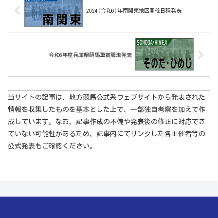
2024(令和6)年南関東地区開催日程発表
令和6年度兵庫県競馬重賞競走発表
当サイトの記事は、地方競馬公式系ウェブサイトから発表された
情報を収集したものを基本とした上で、一部独自考察を加えて作
成しています。なお、記事作成の不備や発表後の修正に対応でき
ていない可能性があるため、記事内にてリンクした各主催者等の
公式発表もご確認ください。