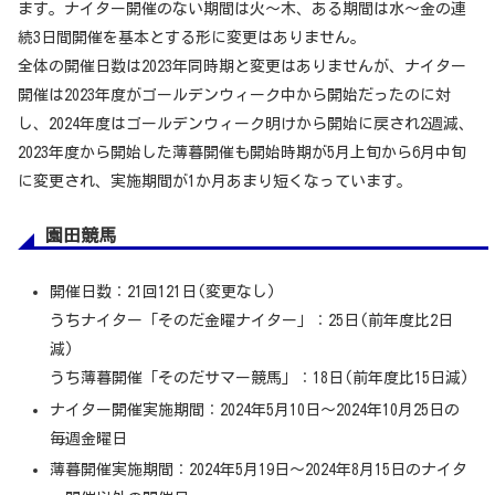
ます。ナイター開催のない期間は火～木、ある期間は水～金の連
続3日間開催を基本とする形に変更はありません。
全体の開催日数は2023年同時期と変更はありませんが、ナイター
開催は2023年度がゴールデンウィーク中から開始だったのに対
し、2024年度はゴールデンウィーク明けから開始に戻され2週減、
2023年度から開始した薄暮開催も開始時期が5月上旬から6月中旬
に変更され、実施期間が1か月あまり短くなっています。
園田競馬
開催日数：21回121日(変更なし)
うちナイター「そのだ金曜ナイター」：25日(前年度比2日
減)
うち薄暮開催「そのだサマー競馬」：18日(前年度比15日減)
ナイター開催実施期間：2024年5月10日～2024年10月25日の
毎週金曜日
薄暮開催実施期間：2024年5月19日～2024年8月15日のナイタ