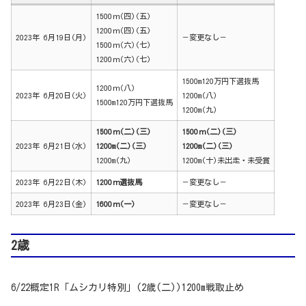
1500ｍ(四)(五)
1200ｍ(四)(五)
2023年 6月19日(月)
－変更なし－
1500ｍ(六)(七)
1200ｍ(六)(七)
1500m120万円下選抜馬
1200ｍ(八)
2023年 6月20日(火)
1200m(八)
1500m120万円下選抜馬
1200m(九)
1500ｍ(二)(三)
1500ｍ(二)(三)
2023年 6月21日(水)
1200m(二)(三)
1200m(二)(三)
1200m(九)
1200m(十)未出走・未受賞
2023年 6月22日(木)
1200ｍ選抜馬
－変更なし－
2023年 6月23日(金)
1600ｍ(一)
－変更なし－
2歳
6/22概定1R「ムシカリ特別」(2歳(二))1200m戦取止め