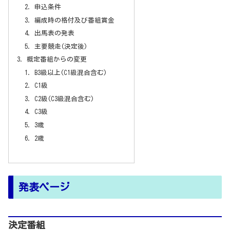
申込条件
編成時の格付及び番組賞金
出馬表の発表
主要競走(決定後)
概定番組からの変更
B3級以上(C1級混合含む)
C1級
C2級(C3級混合含む)
C3級
3歳
2歳
発表ページ
決定番組