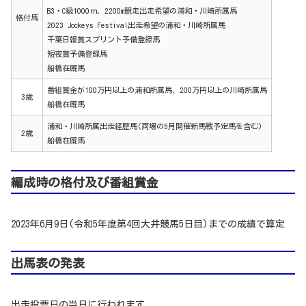
B3・C級1000ｍ、2200m競走出走希望の浦和・川崎所属馬
格付馬
2023 Jockeys Festival出走希望の浦和・川崎所属馬
千葉日報賞スプリント予備登録馬
短夜賞予備登録馬
船橋在厩馬
番組賞金が100万円以上の浦和所属馬、200万円以上の川崎所属馬
3歳
船橋在厩馬
浦和・川崎所属出走経歴馬(両場の5月開催新馬戦予定馬を含む)
2歳
船橋在厩馬
編成時の格付及び番組賞金
2023年6月9日(令和5年度第4回大井競馬5日目)までの成績で算定
出馬表の発表
出走投票日の当日に行われます