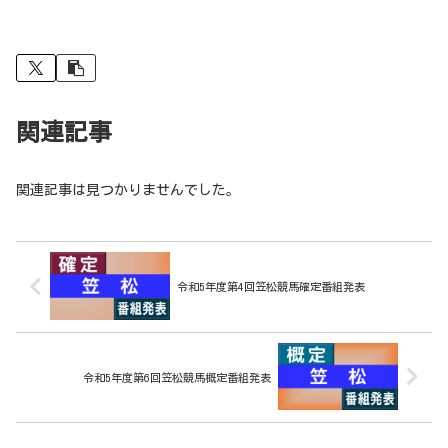
関連記事
関連記事は見つかりませんでした。
令和5年度第4回笠松競馬確定番組発表
令和5年度第6回笠松競馬概定番組発表