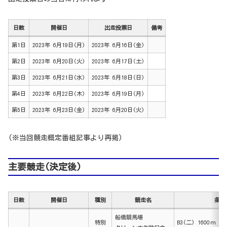
日数
開催日
出走投票日
備考
第1日
2023年 6月19日(月)
2023年 6月16日(金)
第2日
2023年 6月20日(火)
2023年 6月17日(土)
第3日
2023年 6月21日(水)
2023年 6月18日(日)
第4日
2023年 6月22日(木)
2023年 6月19日(月)
第5日
2023年 6月23日(金)
2023年 6月20日(火)
(※当回競走概定番組記事より再掲)
主要競走(決定後)
日数
開催日
種別
競走名
条件
船橋競馬場
特別
B3(二) 1600ｍ